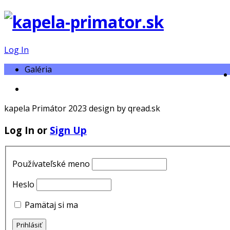
Log In
Galéria
kapela Primátor 2023 design by qread.sk
Log In or
Sign Up
Používateľské meno
Heslo
Pamätaj si ma