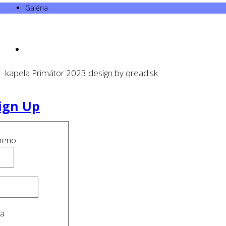
Galéria
kapela Primátor 2023 design by qread.sk
ign Up
meno
ma